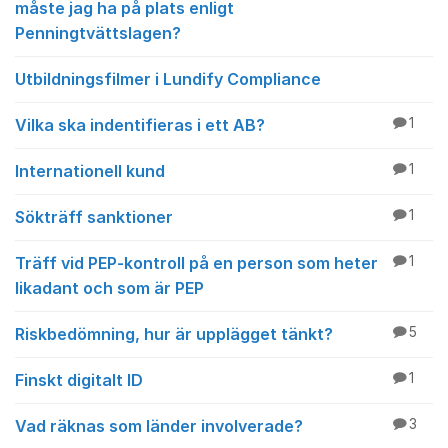
måste jag ha på plats enligt
Penningtvättslagen?
Utbildningsfilmer i Lundify Compliance
Vilka ska indentifieras i ett AB?
1
Internationell kund
1
Sökträff sanktioner
1
Träff vid PEP-kontroll på en person som heter
1
likadant och som är PEP
Riskbedömning, hur är upplägget tänkt?
5
Finskt digitalt ID
1
Vad räknas som länder involverade?
3