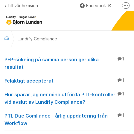
Hoppa till innehåll
Till vår hemsida
Facebook
Fler
LinkedIn
Lundify
Lundify Compliance
Björnkoll – Blogg
Forum för våra övriga program
Lundify Compliance
PEP-sökning på samma person ger olika
1
resultat
Felaktigt accepterat
1
Hur sparar jag ner mina utförda PTL-kontroller
1
vid avslut av Lundify Compliance?
PTL Due Comliance - årlig uppdatering från
1
Workflow