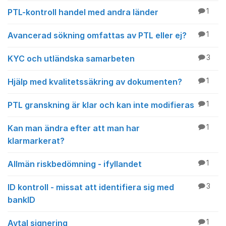
PTL-kontroll handel med andra länder
1
Avancerad sökning omfattas av PTL eller ej?
1
KYC och utländska samarbeten
3
Hjälp med kvalitetssäkring av dokumenten?
1
PTL granskning är klar och kan inte modifieras
1
Kan man ändra efter att man har
1
klarmarkerat?
Allmän riskbedömning - ifyllandet
1
ID kontroll - missat att identifiera sig med
3
bankID
Avtal signering
1