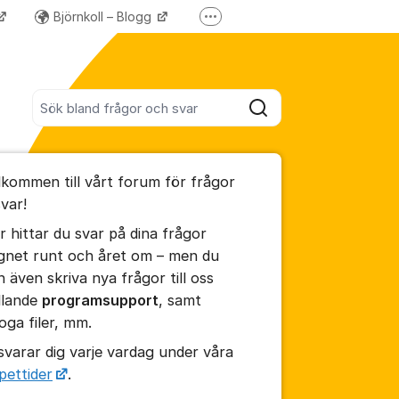
Björnkoll – Blogg
Fler supportlänkar
Forum för våra övriga program
Sök bland alla inlägg
Sök
umet
lkommen till vårt forum för frågor
te kommentaren
svar!
r hittar du svar på dina frågor
ällningar för inlägg/kommentar
gnet runt och året om – men du
n även skriva nya frågor till oss
llande
programsupport
, samt
foga filer, mm.
 svarar dig varje vardag under våra
pettider
.