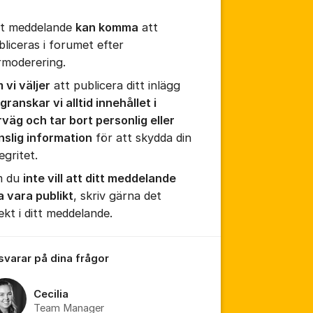
tt meddelande
kan komma
att
bliceras i forumet efter
rmoderering.
 vi väljer
att publicera ditt inlägg
granskar vi alltid innehållet i
rväg och tar bort personlig eller
tällningar för inlägg/kommentar
nslig information
för att skydda din
egritet.
 du
inte vill att ditt meddelande
a vara publikt
, skriv gärna det
ekt i ditt meddelande.
 svarar på dina frågor
Cecilia
Team Manager