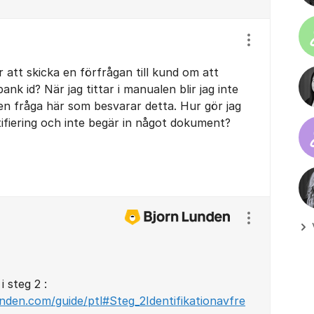
Visa/dölj ins
 att skicka en förfrågan till kund om att
bank id? När jag tittar i manualen blir jag inte
gen fråga här som besvarar detta. Hur gör jag
ntifiering och inte begär in något dokument?
Visa/dölj ins
 steg 2 :
unden.com/guide/ptl#Steg_2Identifikationavfre