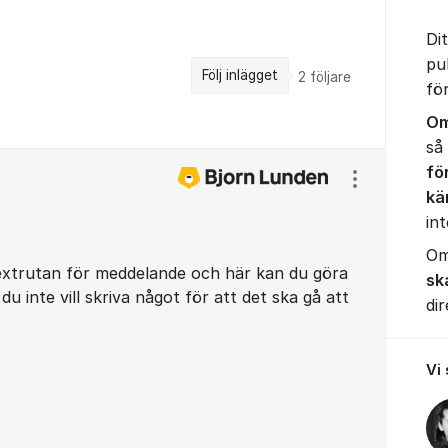
Di
pu
Följ inlägget
2
följare
fö
Om
så
fö
Visa/dölj ins
kä
int
Om
textrutan för meddelande och här kan du göra
sk
u inte vill skriva något för att det ska gå att
dir
Vi