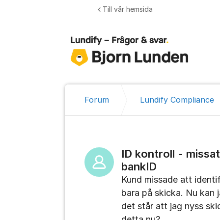
Hoppa till innehåll
Till vår hemsida
Forum
Lundify Compliance
ID kontroll - missat
bankID
Kund missade att identif
bara på skicka. Nu kan j
det står att jag nyss sk
detta nu?