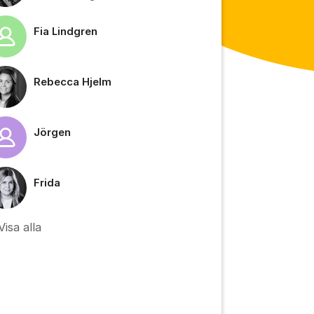
Fia Lindgren
tällningar för inlägg/kommentar
Rebecca Hjelm
Jörgen
Frida
tällningar för inlägg/kommentar
Visa alla