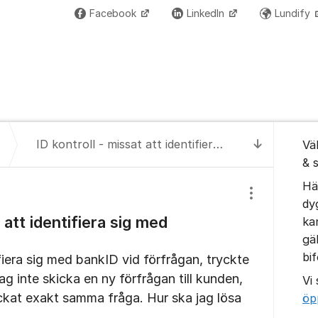
Facebook
LinkedIn
Lundify
Om for
ID kontroll - missat att identifiera sig med bankID
Vä
Till senas
& 
Hä
Visa/dölj inst
dy
 att identifiera sig med
ka
gä
bi
iera sig med bankID vid förfrågan, tryckte
ag inte skicka en ny förfrågan till kunden,
Vi
ickat exakt samma fråga. Hur ska jag lösa
öp