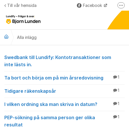
Hoppa till innehåll
Till vår hemsida
Facebook
Fler
LinkedIn
Lundify
Alla inlägg
Björnkoll – Blogg
Forum för våra övriga program
Alla inlägg
Swedbank till Lundify: Kontotransaktioner som
inte lästs in.
Ta bort och börja om på min årsredovisning
1
Tidigare räkenskapsår
1
I vilken ordning ska man skriva in datum?
1
PEP-sökning på samma person ger olika
1
resultat