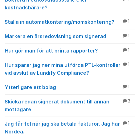
kostnadsbärare?
Ställa in automatkontering/momskontering?
1
Markera en årsredovisning som signerad
1
Hur gör man för att printa rapporter?
1
Hur sparar jag ner mina utförda PTL-kontroller
1
vid avslut av Lundify Compliance?
Ytterligare ett bolag
1
Skicka redan signerat dokument till annan
3
mottagare
Jag får fel när jag ska betala fakturor. Jag har
1
Nordea.