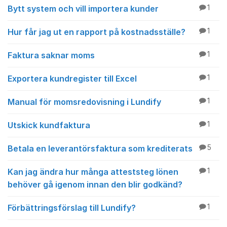
Bytt system och vill importera kunder
1
Hur får jag ut en rapport på kostnadsställe?
1
Faktura saknar moms
1
Exportera kundregister till Excel
1
Manual för momsredovisning i Lundify
1
Utskick kundfaktura
1
Betala en leverantörsfaktura som krediterats
5
Kan jag ändra hur många atteststeg lönen
1
behöver gå igenom innan den blir godkänd?
Förbättringsförslag till Lundify?
1