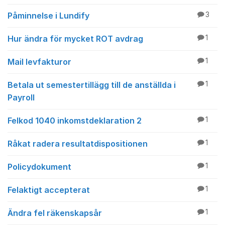
Påminnelse i Lundify
3
Hur ändra för mycket ROT avdrag
1
Mail levfakturor
1
Betala ut semestertillägg till de anställda i
1
Payroll
Felkod 1040 inkomstdeklaration 2
1
Råkat radera resultatdispositionen
1
Policydokument
1
Felaktigt accepterat
1
Ändra fel räkenskapsår
1