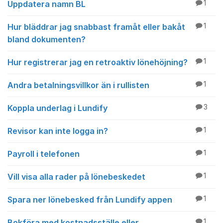
Uppdatera namn BL
1
Hur bläddrar jag snabbast framåt eller bakåt
1
bland dokumenten?
Hur registrerar jag en retroaktiv lönehöjning?
1
Andra betalningsvillkor än i rullisten
1
Koppla underlag i Lundify
3
Revisor kan inte logga in?
1
Payroll i telefonen
1
Vill visa alla rader på lönebeskedet
1
Spara ner lönebesked från Lundify appen
1
Bokföra med kostnadsställe eller
1