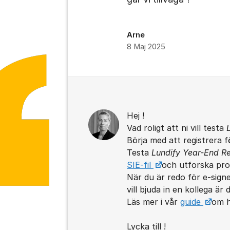
Arne
8 Maj 2025
Kommentarer
Hej !
Vad roligt att ni vill testa
Börja med att registrera 
Testa
Lundify Year-End R
SIE-fil
och utforska pro
När du är redo för e-signer
vill bjuda in en kollega är 
Läs mer i vår
guide
om h
Lycka till !