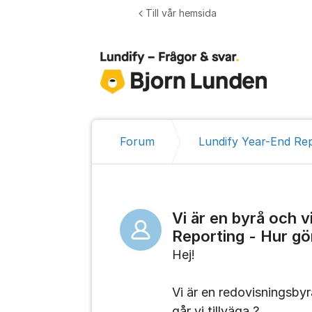
Hoppa till innehåll
Till vår hemsida
Forum
Lundify Year-End Re
Vi är en byrå och v
Reporting - Hur gö
Hej!
Vi är en redovisningsbyr
går vi tillväga ?