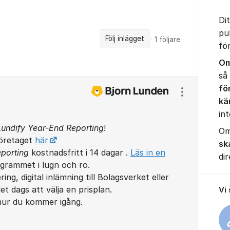
Di
pu
Följ inlägget
1
följare
fö
Om
så
fö
Visa/dölj ins
kä
int
Lundify Year-End Reporting
!
Om
företaget
här
sk
eporting
kostnadsfritt i 14 dagar .
Läs in en
dir
grammet i lugn och ro.
ing, digital inlämning till Bolagsverket eller
det dags att välja en prisplan.
Vi
ur du kommer igång.