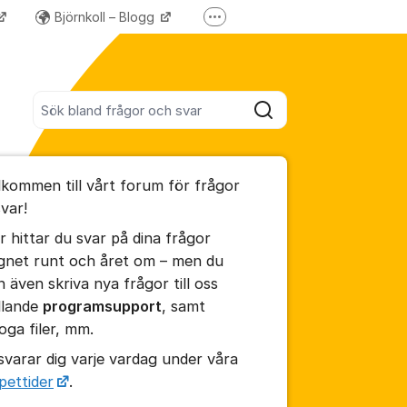
Björnkoll – Blogg
Fler supportlänkar
Forum för våra övriga program
Sök bland alla inlägg
Sök
umet
lkommen till vårt forum för frågor
te kommentaren
svar!
r hittar du svar på dina frågor
ällningar för inlägg/kommentar
gnet runt och året om – men du
n även skriva nya frågor till oss
llande
programsupport
, samt
foga filer, mm.
 svarar dig varje vardag under våra
pettider
.