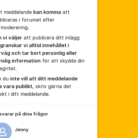
tt meddelande
kan komma
att
bliceras i forumet efter
rmoderering.
 vi väljer
att publicera ditt inlägg
granskar vi alltid innehållet i
rväg och tar bort personlig eller
tällningar för inlägg/kommentar
nslig information
för att skydda din
egritet.
 du
inte vill att ditt meddelande
a vara publikt
, skriv gärna det
ekt i ditt meddelande.
 svarar på dina frågor
Jenny