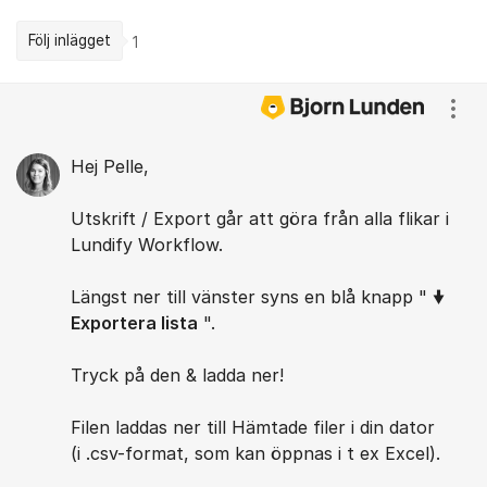
Följ inlägget
1
Kommentarer
Visa
Hej Pelle,
Utskrift / Export går att göra från alla flikar i
Lundify Workflow.
Längst ner till vänster syns en blå knapp "
🠟
Exportera lista
".
Tryck på den & ladda ner!
Filen laddas ner till Hämtade filer i din dator
(i .csv-format, som kan öppnas i t ex Excel).