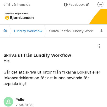
Hoppa till innehåll
Till vår hemsida
Facebook
Fler
LinkedIn
Lundify
Ti
Lundify Workflow
Björnkoll – Blogg
Skriva ut från Lundify Workflow
Forum för våra övriga program
Visa
Skriva ut från Lundify Workflow
Hej,
Går det att skriva ut listor från flikarna Bokslut eller
Inkomstdeklaration för att kunna använda för
avprickning?
Pelle
7 Maj 2025