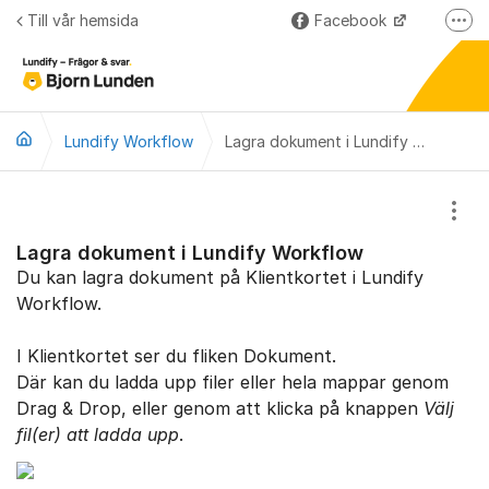
Hoppa till innehåll
Till vår hemsida
Facebook
Fler
LinkedIn
Lundify
Lundify Workflow
Björnkoll – Blogg
Lagra dokument i Lundify Workflow
Forum för våra övriga program
Visa
Lagra dokument i Lundify Workflow
Du kan lagra dokument på Klientkortet i Lundify
Workflow.
I Klientkortet ser du fliken Dokument.
Där kan du ladda upp filer eller hela mappar genom
Drag & Drop, eller genom att klicka på knappen
Välj
fil(er) att ladda upp
.