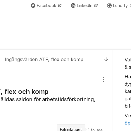
Facebook
LinkedIn
Lundify
Om for
Ingångsvärden ATF, flex och komp
Vä
Till senas
& 
Hä
Visa/dölj inst
dy
, flex och komp
ka
gä
tälldas saldon för arbetstidsförkortning,
bi
Vi
öp
Följ inlägget
1
följare