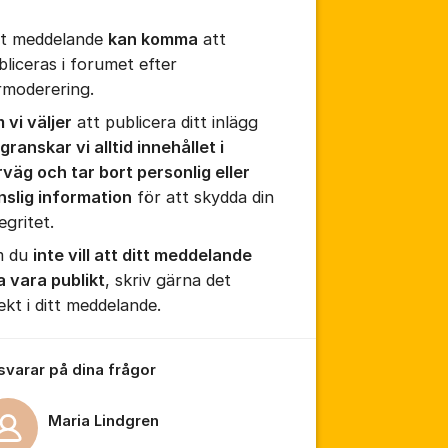
tt meddelande
kan komma
att
bliceras i forumet efter
rmoderering.
tällningar för inlägg/kommentar
 vi väljer
att publicera ditt inlägg
granskar vi alltid innehållet i
rväg och tar bort personlig eller
nslig information
för att skydda din
egritet.
 du
inte vill att ditt meddelande
a vara publikt
, skriv gärna det
ekt i ditt meddelande.
 svarar på dina frågor
Maria Lindgren