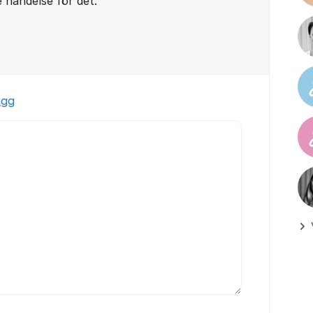
 händelse för det.
ägg