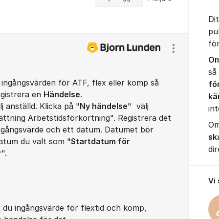
Di
pu
fö
Visa/dölj ins
Om
så
ingångsvärden för ATF, flex eller komp så
fö
egistrera en
Händelse
.
kä
j anställd. Klicka på "
Ny händelse
" välj
int
nsättning Arbetstidsförkortning". Registrera det
Om
ingångsvärde och ett datum. Datumet bör
sk
datum du valt som "
Startdatum för
dir
r
".
Vi
 du ingångsvärde för flextid och komp,