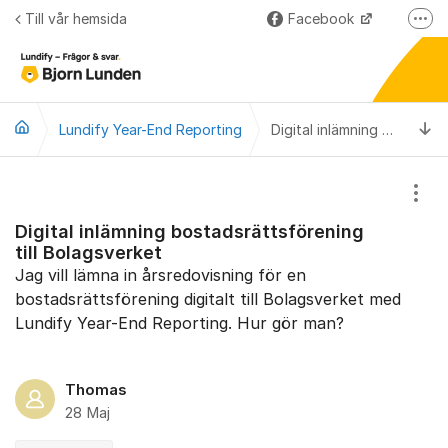
Hoppa till innehåll
Till vår hemsida
Facebook
Fler
LinkedIn
Lundify
Ti
Lundify Year-End Reporting
Björnkoll – Blogg
Digital inlämning bostadsrättsförening till Bolagsverket
Forum för våra övriga program
Visa
Digital inlämning bostadsrättsförening
till Bolagsverket
Jag vill lämna in årsredovisning för en
bostadsrättsförening digitalt till Bolagsverket med
Lundify Year-End Reporting. Hur gör man?
Thomas
28 Maj