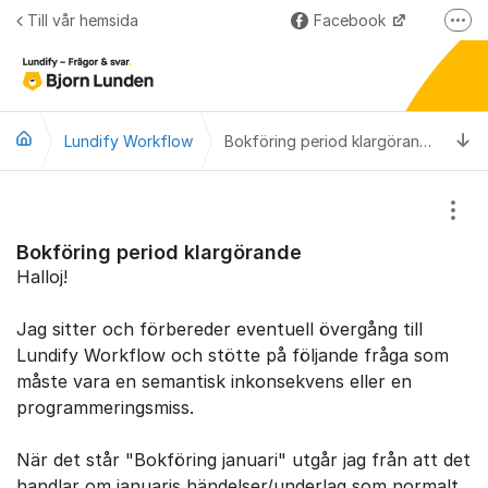
Hoppa till innehåll
Till vår hemsida
Facebook
Fler
LinkedIn
Lundify
Ti
Lundify Workflow
Björnkoll – Blogg
Bokföring period klargörande
Forum för våra övriga program
Visa
Bokföring period klargörande
Halloj!
Jag sitter och förbereder eventuell övergång till
Lundify Workflow och stötte på följande fråga som
måste vara en semantisk inkonsekvens eller en
programmeringsmiss.
När det står "Bokföring januari" utgår jag från att det
handlar om januaris händelser/underlag som normalt